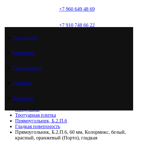
+7 960 649 48 69
(брусчатка)
+7 910 748 66 22
(товарный бетон)
Продукция
+7 961 625 51 46
(товарный бетон)
Компания
Сертификаты
Продукция
Компания
Сертификаты
Объекты
Объекты
Контакты
Контакты
Главная
Продукция
Тротуарная плитка
Прямоугольник, Б.2.П.6
Гладкая поверхность
Прямоугольник, Б.2.П.6, 60 мм, Колормикс, белый,
красный, оранжевый (Порто), гладкая