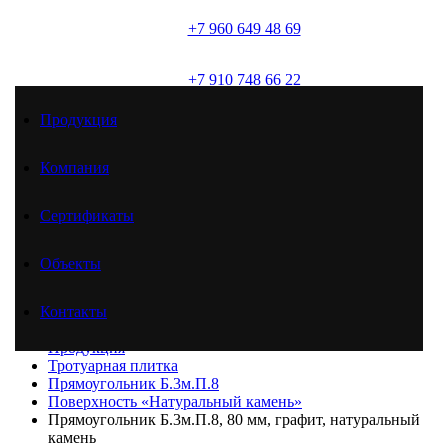
+7 960 649 48 69
(брусчатка)
+7 910 748 66 22
(товарный бетон)
Продукция
+7 961 625 51 46
(товарный бетон)
Компания
Сертификаты
Продукция
Компания
Сертификаты
Объекты
Объекты
Контакты
Контакты
Главная
Продукция
Тротуарная плитка
Прямоугольник Б.3м.П.8
Поверхность «Натуральный камень»
Прямоугольник Б.3м.П.8, 80 мм, графит, натуральный
камень