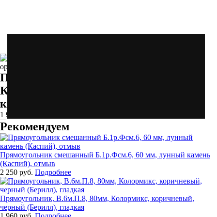
(брусчатка)
(товарный бетон)
(товарный бетон)
Прямоугольник Б.3м.П.8, 80 мм,
Колормикс, желтый, оранжевый,
красный (Брайс), гладкая
1 960 руб.
Рекомендуем
Прямоугольник смешанный Б.1р.Фсм.6, 60 мм, лунный камень
(Каспий), отмыв
2 250 руб.
Подробнее
Прямоугольник, В.6м.П.8, 80мм, Колормикс, коричневый,
черный (Берилл), гладкая
1 960 руб.
Подробнее