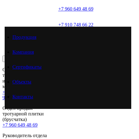
+7 960 649 48 69
(брусчатка)
+7 910 748 66 22
(товарный бетон)
Продукция
+7 961 625 51 46
(товарный бетон)
Компания
СВЯЗАТЬСЯ С НАМИ
Сертификаты
Отдел продаж
товарного бетона и
инертных
Объекты
материалов
+7 910 748 66 22
;
+7
Контакты
961 625 51 46
Отдел продаж
тротуарной плитки
(брусчатка)
+7 960 649 48 69
Руководитель отдела