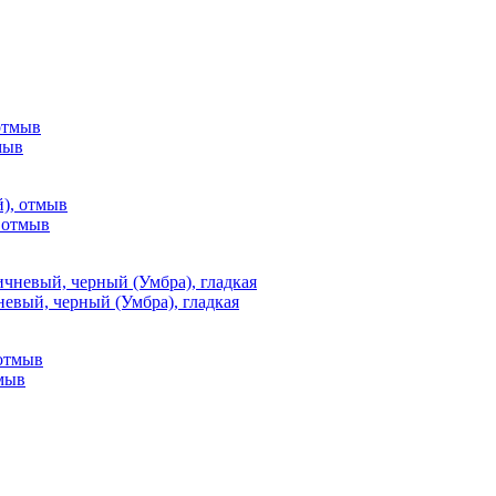
мыв
, отмыв
невый, черный (Умбра), гладкая
тмыв