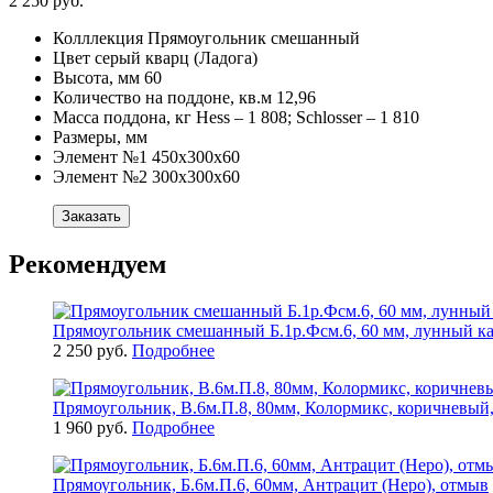
2 250 руб.
Колллекция
Прямоугольник смешанный
Цвет
серый кварц (Ладога)
Высота, мм
60
Количество на поддоне, кв.м
12,96
Масса поддона, кг
Hess – 1 808; Schlosser – 1 810
Размеры, мм
Элемент №1
450х300х60
Элемент №2
300х300х60
Заказать
Рекомендуем
Прямоугольник смешанный Б.1р.Фсм.6, 60 мм, лунный ка
2 250 руб.
Подробнее
Прямоугольник, В.6м.П.8, 80мм, Колормикс, коричневый,
1 960 руб.
Подробнее
Прямоугольник, Б.6м.П.6, 60мм, Антрацит (Неро), отмыв