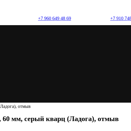
+7 960 649 48 69
+7 910 748
(брусчатка)
рц (Ладога), отмыв
60 мм, серый кварц (Ладога), отмыв