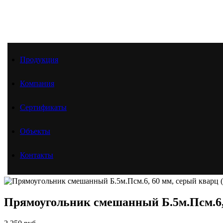
Продукция
Продукция
Компания
Компания
Сертификаты
Объекты
Контакты
Сертификаты
Главная
Продукция
Объекты
Тротуарная плитка
Прямоугольник смешанный, Б.5м.Псм.6
Контакты
Поверхность «Отмыв»
Прямоугольник смешанный Б.5м.Псм.6, 60 мм, серый ква
Прямоугольник смешанный Б.5м.Псм.6, 