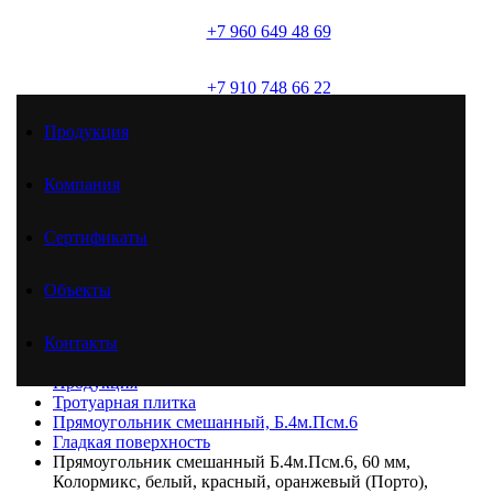
+7 960 649 48 69
(брусчатка)
+7 910 748 66 22
(товарный бетон)
Продукция
+7 961 625 51 46
(товарный бетон)
Компания
Сертификаты
Продукция
Компания
Сертификаты
Объекты
Объекты
Контакты
Контакты
Главная
Продукция
Тротуарная плитка
Прямоугольник смешанный, Б.4м.Псм.6
Гладкая поверхность
Прямоугольник смешанный Б.4м.Псм.6, 60 мм,
Колормикс, белый, красный, оранжевый (Порто),