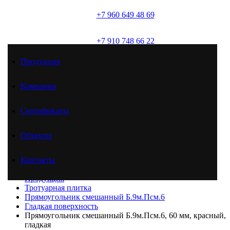
+7 960 649 48 69
(брусчатка)
+7 910 748 66 22
(товарный бетон)
Продукция
+7 961 625 51 46
(товарный бетон)
Компания
Сертификаты
Продукция
Компания
Сертификаты
Объекты
Объекты
Контакты
Контакты
Главная
Продукция
Тротуарная плитка
Прямоугольник смешанный Б.9м.Псм.6
Гладкая поверхность
Прямоугольник смешанный Б.9м.Псм.6, 60 мм, красный,
гладкая