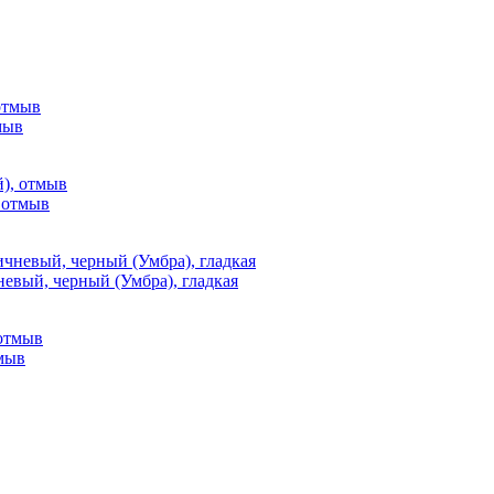
мыв
, отмыв
невый, черный (Умбра), гладкая
тмыв