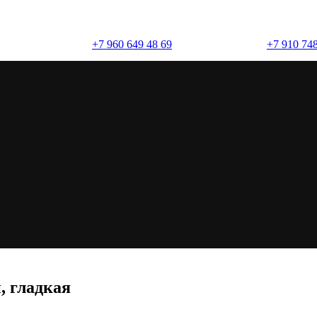
+7 960 649 48 69
+7 910 748
(брусчатка)
, гладкая