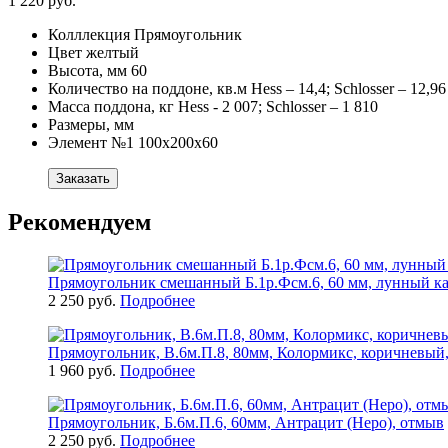
1 220 руб.
Колллекция
Прямоугольник
Цвет
желтый
Высота, мм
60
Количество на поддоне, кв.м
Hess – 14,4; Schlosser – 12,96
Масса поддона, кг
Hess - 2 007; Schlosser – 1 810
Размеры, мм
Элемент №1
100х200х60
Заказать
Рекомендуем
Прямоугольник смешанный Б.1р.Фсм.6, 60 мм, лунный ка
2 250 руб.
Подробнее
Прямоугольник, В.6м.П.8, 80мм, Колормикс, коричневый,
1 960 руб.
Подробнее
Прямоугольник, Б.6м.П.6, 60мм, Антрацит (Неро), отмыв
2 250 руб.
Подробнее