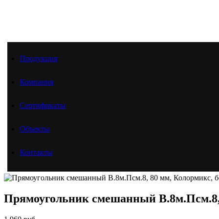
Продукция
Продукция
Компания
Компания
Сертификаты
Объекты
Контакты
Сертификаты
Главная
Продукция
Объекты
Тротуарная плитка
Прямоугольник В.8м.Псм.8
Контакты
Гладкая поверхность
Прямоугольник смешанный В.8м.Псм.8, 80 мм, Колормикс
Прямоугольник смешанный В.8м.Псм.8, 