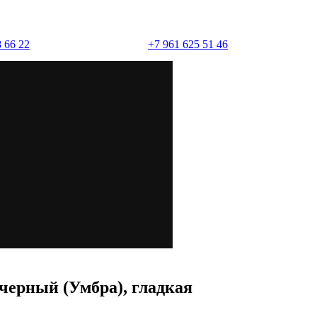
 66 22
+7 961 625 51 46
(товарный бетон)
(товарный бетон)
черный (Умбра), гладкая