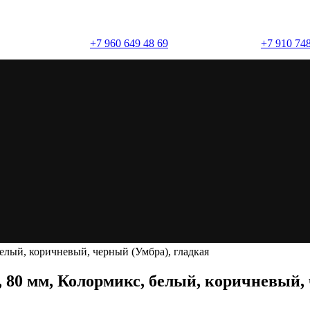
+7 960 649 48 69
+7 910 748
(брусчатка)
, белый, коричневый, черный (Умбра), гладкая
80 мм, Колормикс, белый, коричневый, 