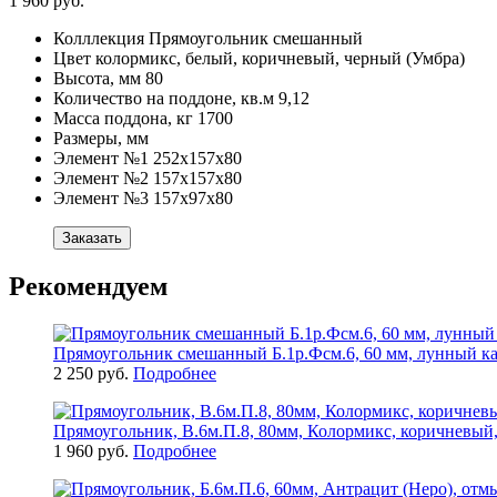
1 960 руб.
Колллекция
Прямоугольник смешанный
Цвет
колормикс, белый, коричневый, черный (Умбра)
Высота, мм
80
Количество на поддоне, кв.м
9,12
Масса поддона, кг
1700
Размеры, мм
Элемент №1
252х157х80
Элемент №2
157х157х80
Элемент №3
157х97х80
Заказать
Рекомендуем
Прямоугольник смешанный Б.1р.Фсм.6, 60 мм, лунный ка
2 250 руб.
Подробнее
Прямоугольник, В.6м.П.8, 80мм, Колормикс, коричневый,
1 960 руб.
Подробнее