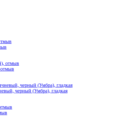
мыв
, отмыв
невый, черный (Умбра), гладкая
тмыв