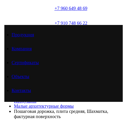
+7 960 649 48 69
(брусчатка)
+7 910 748 66 22
(товарный бетон)
Продукция
+7 961 625 51 46
(товарный бетон)
Компания
Сертификаты
Продукция
Компания
Сертификаты
Объекты
Объекты
Контакты
Контакты
Главная
Продукция
Малые архитектурные формы
Пошаговая дорожка, плита средняя, Шахматка,
фактурная поверхность