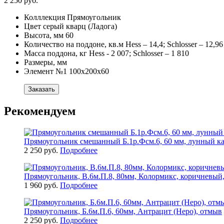
2 250 руб.
Колллекция
Прямоугольник
Цвет
серый кварц (Ладога)
Высота, мм
60
Количество на поддоне, кв.м
Hess – 14,4; Schlosser – 12,96
Масса поддона, кг
Hess - 2 007; Schlosser – 1 810
Размеры, мм
Элемент №1
100х200х60
Заказать
Рекомендуем
Прямоугольник смешанный Б.1р.Фсм.6, 60 мм, лунный ка
2 250 руб.
Подробнее
Прямоугольник, В.6м.П.8, 80мм, Колормикс, коричневый,
1 960 руб.
Подробнее
Прямоугольник, Б.6м.П.6, 60мм, Антрацит (Неро), отмыв
2 250 руб.
Подробнее