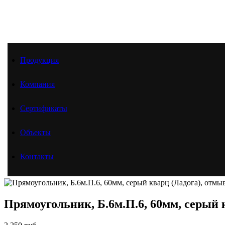
Продукция
Продукция
Компания
Компания
Сертификаты
Объекты
Контакты
Сертификаты
Главная
Продукция
Объекты
Тротуарная плитка
Прямоугольник А.6р.П.4; Б.6р.П.6; В.6р.П.8
Контакты
Поверхность «Отмыв»
Прямоугольник, Б.6м.П.6, 60мм, серый кварц (Ладога), о
Прямоугольник, Б.6м.П.6, 60мм, серый 