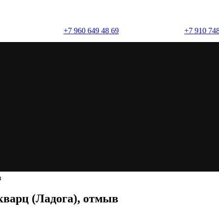
+7 960 649 48 69
+7 910 748
(брусчатка)
тмыв
кварц (Ладога), отмыв