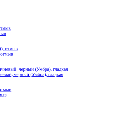
мыв
, отмыв
невый, черный (Умбра), гладкая
тмыв